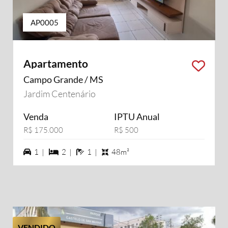
AP0005
Apartamento
Campo Grande / MS
Jardim Centenário
Venda
IPTU Anual
R$ 175.000
R$ 500
1 vagas na garagem
2 dormiórios
1 banheiros
1 |
2 |
1 |
48m²
VENDIDO