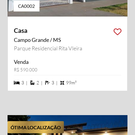
CA0002
Casa
Campo Grande / MS
Parque Residencial Rita VIeira
Venda
R$ 590.000
3 dormiórios
2 suítes
3 banheiros
3 |
2 |
3 |
99m²
ÓTIMA LOCALIZAÇÃO