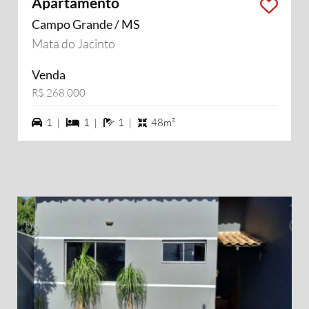
Apartamento
Campo Grande / MS
Mata do Jacinto
Venda
R$ 268.000
1 vagas na garagem
1 dormiórios
1 banheiros
1 |
1 |
1 |
48m²