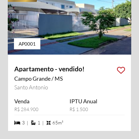
AP0001
Apartamento - vendido!
Campo Grande / MS
Santo Antonio
Venda
IPTU Anual
R$ 284.900
R$ 1.500
3 dormiórios
1 suítes
3 |
1 |
65m²