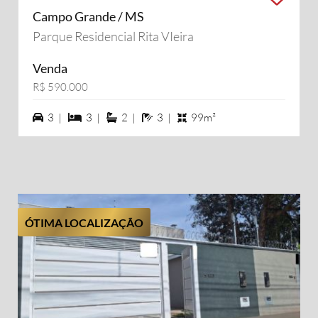
Campo Grande / MS
Parque Residencial Rita VIeira
Venda
R$ 590.000
3 vagas na garagem
3 dormiórios
2 suítes
3 banheiros
3 |
3 |
2 |
3 |
99m²
ÓTIMA LOCALIZAÇÃO