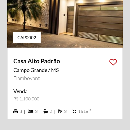
CAP0002
Casa Alto Padrão
Campo Grande / MS
Flamboyant
Venda
R$ 1.100.000
3 vagas na garagem
3 dormiórios
2 suítes
3 banheiros
3 |
3 |
2 |
3 |
161m²