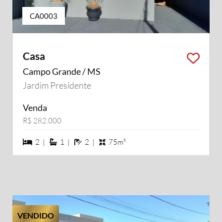
CA0003
Casa
Campo Grande / MS
Jardim Presidente
Venda
R$ 282.000
2 dormiórios
1 suítes
2 banheiros
2 |
1 |
2 |
75m²
VENDIDO