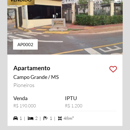
AP0002
Apartamento
Campo Grande / MS
Pioneiros
Venda
IPTU
R$ 190.000
R$ 1.200
1 vagas na garagem
2 dormiórios
1 banheiros
1 |
2 |
1 |
48m²