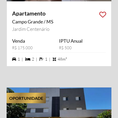
Apartamento
Campo Grande / MS
Jardim Centenário
Venda
IPTU Anual
R$ 175.000
R$ 500
1 vagas na garagem
2 dormiórios
1 banheiros
1 |
2 |
1 |
48m²
OPORTUNIDADE