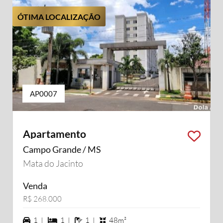
ÓTIMA LOCALIZAÇÃO
AP0007
Apartamento
Campo Grande / MS
Mata do Jacinto
Venda
R$ 268.000
1 vagas na garagem
1 dormiórios
1 banheiros
1 |
1 |
1 |
48m²